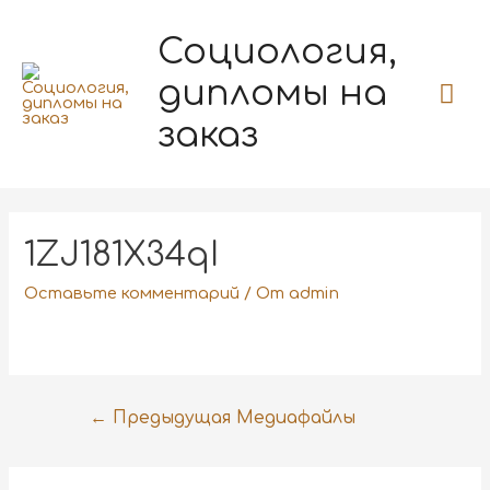
Социология,
дипломы на
заказ
1ZJ181X34qI
Оставьте комментарий
/ От
admin
←
Предыдущая Медиафайлы