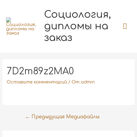
Социология,
дипломы на
заказ
7D2m89z2MA0
Оставьте комментарий
/ От
admin
←
Предыдущая Медиафайлы