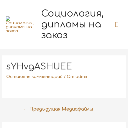
Социология,
дипломы на
заказ
sYHvgASHUEE
Оставьте комментарий
/ От
admin
←
Предыдущая Медиафайлы