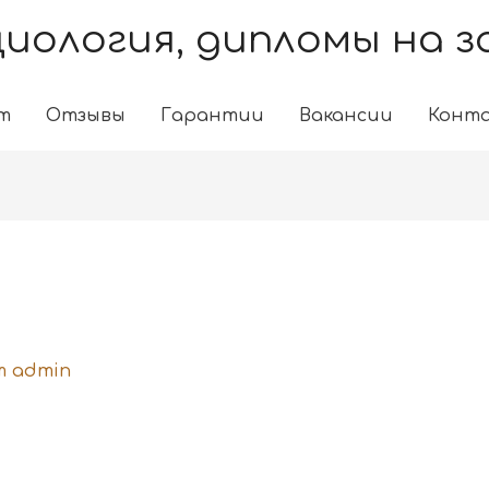
иология, дипломы на з
т
Отзывы
Гарантии
Вакансии
Конт
т
admin